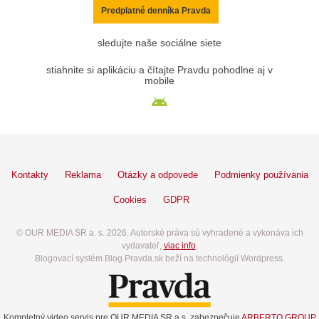
Predplatné denníka Pravda
sledujte naše sociálne siete
stiahnite si aplikáciu a čítajte Pravdu pohodlne aj v
mobile
Kontakty
Reklama
Otázky a odpovede
Podmienky používania
Cookies
GDPR
© OUR MEDIA SR a. s. 2026. Autorské práva sú vyhradené a vykonáva ich
vydavateľ,
viac info
.
Blogovací systém Blog.Pravda.sk beží na technológií Wordpress.
Kompletný video servis pre OUR MEDIA SR a.s. zabezpečuje
ARBERTO GROUP