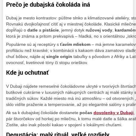
Prečo je dubajská čokoláda iná
Dubaj je mesto kontrastov: púštne slnko a klimatizované ateliéry, sta
Rovnakú dvojkoľajnosť cítiť aj v miestnej čokoláde. Klasické mliečne
dopĺňajú o
datle
a
pistácie
, jemný dotyk
ružovej vody
,
kardamón
ktorá je známa a pritom prekvapivá – hladká, no s orientálnou „iskr
Populárne sú aj receptúry s
ťavím mliekom
– má jemne karamelový
profiláciu než kravské; v kombinácii s kakaom dáva zamatovo sladký
chuť bôbov, nájde aj
single origin
tabuľky s pôvodom z Afriky a Lat
ovocnosť, kvetinové tóny či stopu orieškov.
Kde ju ochutnať
V Dubaji nájdete remeselné čokoládovne ukryté v tvorivých štvrtiach 
butikové cukrárne v luxusných nákupných centrách aj malé stánky so
tradičných súkov. Každé miesto má inú atmosféru – od otvorených „
sklo vidíte praženie a temperovanie, až po elegantné salóny s pralin
Ak sa k dubajskej čokoláde dostanete
počas
dovolenky v Dubaji
,
pár štvorčekov od horkej po mliečnu, k tomu malé datle a šálka a
Zistíte, ako inak pôsobí kakao v spojení s lokálnymi chuťami.
Degustácia: malý rituál, veľké rozdiely