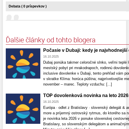
Debata ( 0 príspevkov )
Ďalšie články od tohto blogera
Počasie v Dubaji: kedy je najvhodnejší
16.10.2025
Dubaj ponúka takmer celoročné slnko, veľmi teplé l
mestský pobyt pri mrakodrapoch, rodinnú dovolenku 
inclusive dovolenke v Dubaji, tento prehľad vám po
v skratke Klíma: horúca púštna; najprívetivejšie m
november – marec. Teploty vzduchu: [...]
TOP dovolenková novinka na leto 2026
16.10.2025
Európa · odlet z Bratislavy · slovenský delegát & 
more a príjemný ostrovský rytmus, do ktorého sa n
je novinka leta 2026 v ponuke slovenskej cestovnej
Bratislavy, so slovenským delegátom a animačným 