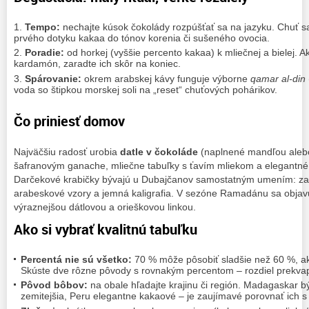
Tempo:
nechajte kúsok čokolády rozpúšťať sa na jazyku. Chuť 
prvého dotyku kakaa do tónov korenia či sušeného ovocia.
Poradie:
od horkej (vyššie percento kakaa) k mliečnej a bielej. A
kardamón, zaradte ich skôr na koniec.
Spárovanie:
okrem arabskej kávy funguje výborne
qamar al‑din
voda so štipkou morskej soli na „reset“ chuťových pohárikov.
Čo priniesť domov
Najväčšiu radosť urobia
datle v čokoláde
(naplnené mandľou alebo 
šafranovým ganache, mliečne tabuľky s ťavím mliekom a elegantné 
Darčekové krabičky bývajú u Dubajčanov samostatným umením: zam
arabeskové vzory a jemná kaligrafia. V sezóne Ramadánu sa obja
výraznejšou dátlovou a orieškovou linkou.
Ako si vybrať kvalitnú tabuľku
Percentá nie sú všetko:
70 % môže pôsobiť sladšie než 60 %, ak
Skúste dve rôzne pôvody s rovnakým percentom – rozdiel prekvap
Pôvod bôbov:
na obale hľadajte krajinu či región. Madagaskar 
zemitejšia, Peru elegantne kakaové – je zaujímavé porovnať ich 