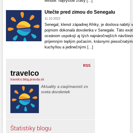
Minute: najvyššie zľavy [...]
Utečte pred zimou do Senegalu
11.10.2022
Senegal, klenot západnej Afriky, je doslova nabitý 
pojmom dokonalá dovolenka v Senegale. Táto exot
oceánom uspokojí aj tých najnáročnejších návštevn
príjemným teplým počasím, krásnymi piesočnatými 
kuchyňou a jedinečnými [...]
RSS
travelco
travelco.blog.pravda.sk
Aktuality a zaujímavosti zo
sveta dovoleniek
Štatistiky blogu