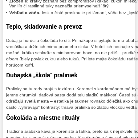
Zloženie:
krátky zoznam bez kompromisov (kakao, cukor, mlieko/
Vanilín či rastlinné tuky naznačia priemyselnejší štýl.
Vzhľad a vôňa:
lesk a čisté prasknutie pri lámaní, vôňa bez „kysl
Teplo, skladovanie a prevoz
Dubaj je horúci a čokoláda to cíti. Pri nákupe si pýtajte termo‑obal 
vrecúška a držte ich mimo priameho slnka. V hoteli ich nechajte v naj
možné, krátko schlaďte v minibarovom boxe, no nie príliš – prudké 
bloom
(biely povlak cukru alebo tuku). Pri lete majte čokoládu radšej
horúcom kufri.
Dubajská „škola“ praliniek
Pralinky sa tu rady hrajú s textúrou. Karamel s kardamónom má byť
jemne chrumká, datľová pasta dodá telu sladkú mäkkosť. Časté sú aj
odrážajú svetlá mesta – estetika je takmer rovnako dôležitá ako chu
často „vyhrávajú“ kontrasty: tmavá pralinka so zlatou vločkou vedľ
Čokoláda a miestne rituály
Tradičná arabská káva je korenistá a ľahká, preto sa k nej skvele ho
jemným šafranom či ružovou vodou. K večernému čaju siahnite po 