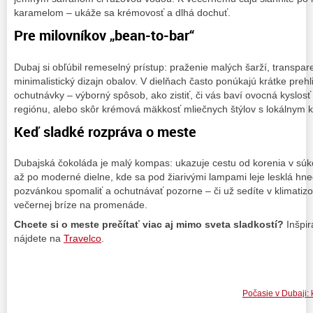
karamelom – ukáže sa krémovosť a dlhá dochuť.
Pre milovníkov „bean‑to‑bar“
Dubaj si obľúbil remeselný prístup: praženie malých šarží, transpa
minimalistický dizajn obalov. V dielňach často ponúkajú krátke preh
ochutnávky – výborný spôsob, ako zistiť, či vás baví ovocná kyslo
regiónu, alebo skôr krémová mäkkosť mliečnych štýlov s lokálnym 
Keď sladké rozpráva o meste
Dubajská čokoláda je malý kompas: ukazuje cestu od korenia v súk
až po moderné dielne, kde sa pod žiarivými lampami leje lesklá hne
pozvánkou spomaliť a ochutnávať pozorne – či už sedíte v klimatiz
večernej bríze na promenáde.
Chcete si o meste prečítať viac aj mimo sveta sladkostí?
Inšpir
nájdete na
Travelco
.
Počasie v Dubaji: 