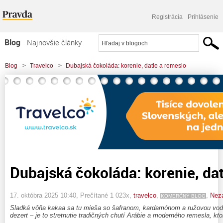
Registrácia
Prihlásenie
Blog
Najnovšie články
Najčítanejšie články
Blog
>
Travelco
>
Dubajská čokoláda: korenie, datle a remeslo
Najkomentovanejšie články
Zoznam blogov
Komerčné blogy
Dubajská čokoláda: korenie, dat
17. októbra 2025 10:40
, Prečítané 1 023x,
travelco
,
,
Nez
KOMERČNÝ BLOG
Sladká vôňa kakaa sa tu mieša so šafranom, kardamónom a ružovou vodo
dezert – je to stretnutie tradičných chutí Arábie a moderného remesla, kto